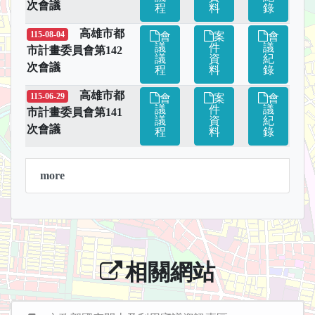
次會議
程
料
錄
高雄市都
115-08-04
會
案
會
議
件
議
市計畫委員會第142
議
資
紀
次會議
程
料
錄
高雄市都
115-06-29
會
案
會
議
件
議
市計畫委員會第141
議
資
紀
次會議
程
料
錄
more
相關網站